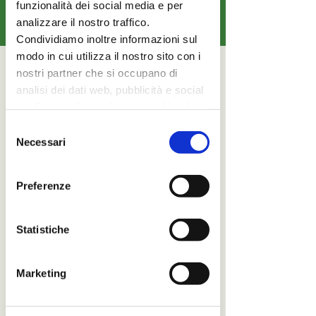
funzionalità dei social media e per
Telefono:
analizzare il nostro traffico.
0766 0364
86
Condividiamo inoltre informazioni sul
modo in cui utilizza il nostro sito con i
nostri partner che si occupano di
Nome
analisi dei dati web, pubblicità e social
media, i quali potrebbero combinarle
con altre informazioni che ha fornito
Selezione
Email
loro o che hanno raccolto dal suo
Necessari
del
utilizzo dei loro servizi.
consenso
Preferenze
Telefono
Statistiche
Oggetto
Marketing
Messaggio