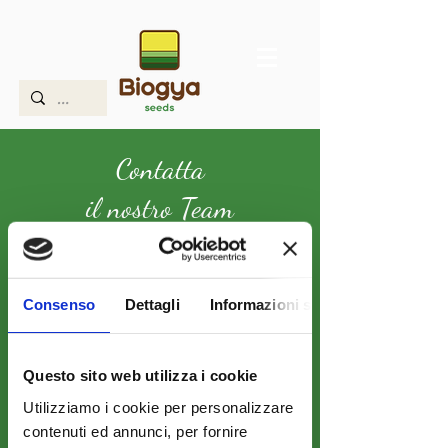
Contatta
il nostro Team
Indirizzo:
Località Gesso snc, Tarquinia (VT) - Lazio -
Italy
Consenso
Dettagli
Informazioni sui cookie
E-mail:
info@biogya.com
Questo sito web utilizza i cookie
Pec:
biogyasrl@legalmail.it
Utilizziamo i cookie per personalizzare
contenuti ed annunci, per fornire