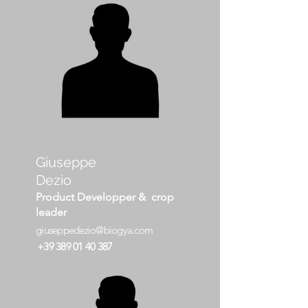
Giuseppe
Dezio
Product Developper & crop
leader
giuseppedezio@biogya.com
+39
389 01 40 387