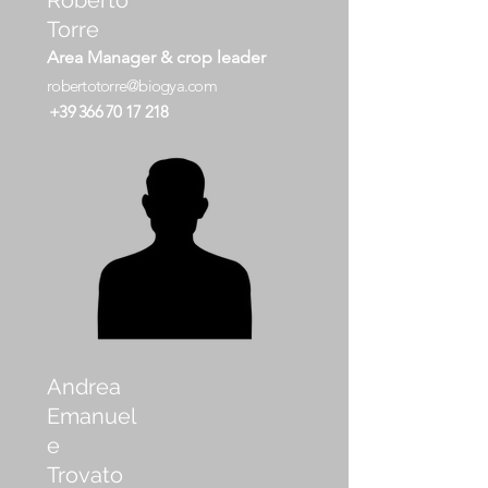
Roberto
Torre
Area Manager & crop leader
r obertotorre@biog ya.com
+39 366 70 17 218
Andrea
Emanuel
e
Trovato