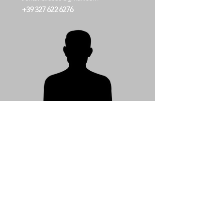
+39 327 622 6276
Antonio
Bellitti
Sales Representative
Molise, Foggia, Bat, Potenza
bellittiant@gmail.com
+39 333 20 43 556