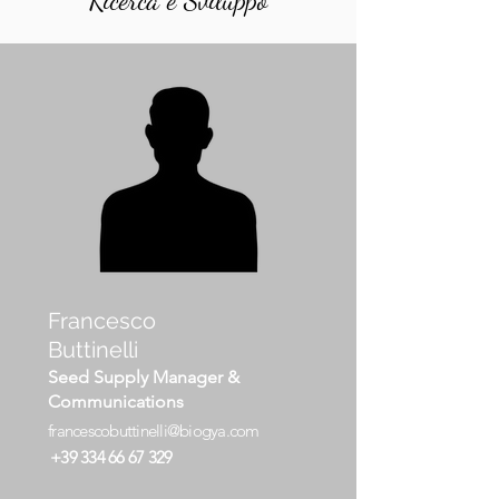
Ricerca e Sviluppo
Francesco
Buttinelli
Seed Supply Manager &
Communications
francescobuttinelli@biogya.com
+39 334 66 67 329