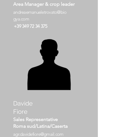
Area Manager & crop leader
andreaemanueletrovato@bio
g ya.com
+39 349 72 34 375
Davide
Fiore
Sales Representative
Roma sud/Latina/Caserta
agr.davidefiore@gmail.com