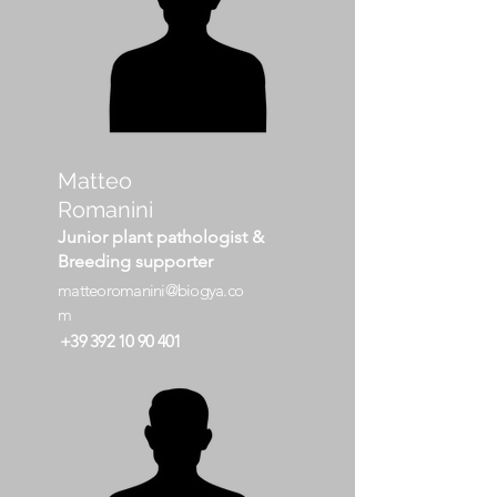
Matteo
Romanini
Junior plant pathologist &
Breeding supporter
matteoromanini@biogya.co
m
+39 392 10 90 401