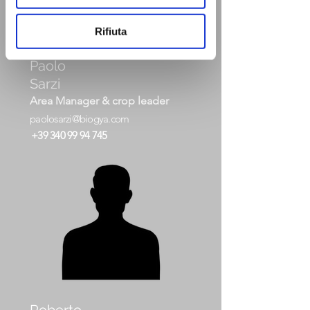
Rifiuta
Paolo
Sarzi
Area Manager & crop leader
paolosarzi@biogya.com
+39 340 99 94 745